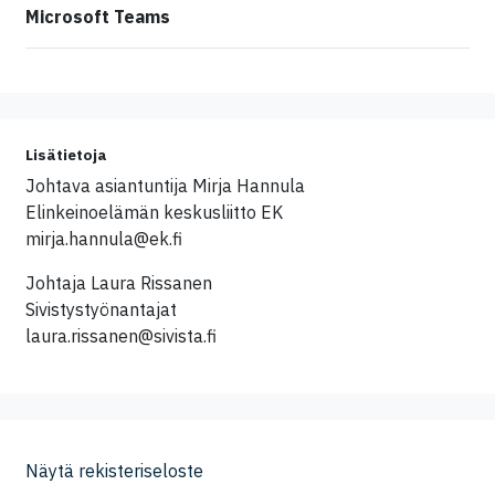
Microsoft Teams
Lisätietoja
Johtava asiantuntija Mirja Hannula
Elinkeinoelämän keskusliitto EK
mirja.hannula@ek.fi
Johtaja Laura Rissanen
Sivistystyönantajat
laura.rissanen@sivista.fi
Näytä rekisteriseloste