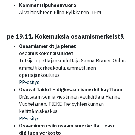
Kommenttipuheenvuoro
Alivaltiosihteeri Elina Pylkkänen, TEM
pe 19.11. Kokemuksia osaamismerkeistä
Osaamismerkit ja pienet
osaamiskokonaisuudet
Tutkija, opettajankouluttaja Sanna Brauer, Oulun
ammattikorkeakoulu, ammatillinen
opettajankoulutus
PP-esitys
Osuvat taidot – digiosaamismerkit käyttöön
Digiosaamisen ja viestinnän vauhdittaja Hanna
Vuohelainen, TIEKE Tietoyhteiskunnan
kehittämiskeskus
PP-esitys
Osaaminen esiin osaamismerkeillä – case
digituen verkosto