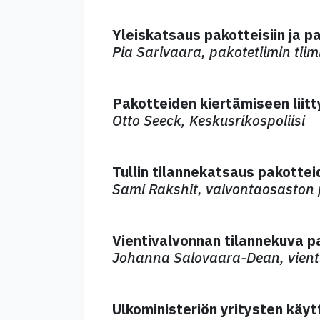
Yleiskatsaus pakotteisiin ja 
Pia Sarivaara, pakotetiimin tiim
Pakotteiden kiertämiseen liitt
Otto Seeck, Keskusrikospoliisi
Tullin tilannekatsaus pakotte
Sami Rakshit, valvontaosaston p
Vientivalvonnan tilannekuva 
Johanna Salovaara-Dean, vienti
Ulkoministeriön yritysten käyt