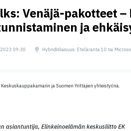
lks: Venäjä-pakotteet –
tunnistaminen ja ehkäis
.2023 09:30
Hybriditilaisuus: Eteläranta 10 tai Micros
, Keskuskauppakamarin ja Suomen Yrittäjien yhteistyönä.
an asiantuntija, Elinkeinoelämän keskusliitto EK