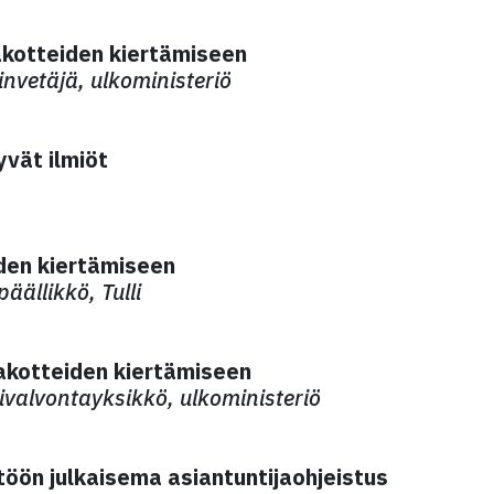
pakotteiden kiertämiseen
invetäjä, ulkoministeriö
yvät ilmiöt
iden kiertämiseen
äällikkö, Tulli
pakotteiden kiertämiseen
valvontayksikkö, ulkoministeriö
töön julkaisema asiantuntijaohjeistus