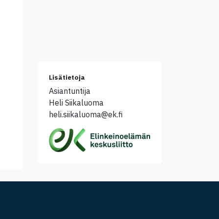
Lisätietoja
Asiantuntija
Heli Siikaluoma
heli.siikaluoma@ek.fi